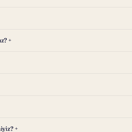
uz?
+
iyiz?
+