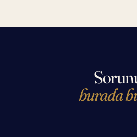
Sorunu
burada b