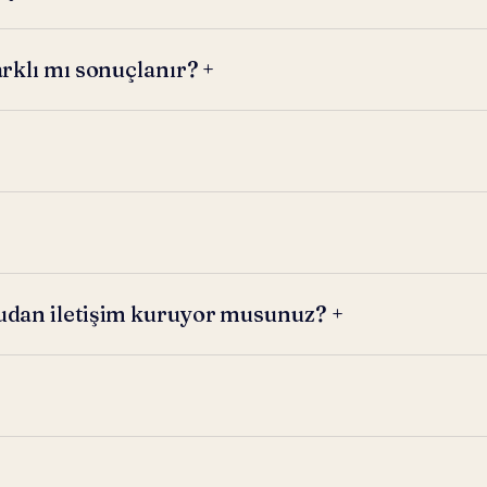
arklı mı sonuçlanır?
+
rudan iletişim kuruyor musunuz?
+