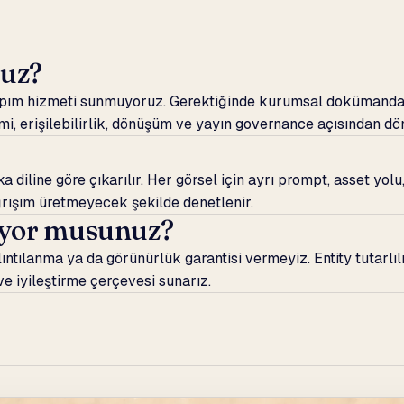
nuz?
apım hizmeti sunmuyoruz. Gerektiğinde kurumsal dokümandan 
i, erişilebilirlik, dönüşüm ve yayın governance açısından dö
 diline göre çıkarılır. Her görsel için ayrı prompt, asset yolu
çağrışım üretmeyecek şekilde denetlenir.
riyor musunuz?
tılanma ya da görünürlük garantisi vermeyiz. Entity tutarlılığı
ve iyileştirme çerçevesi sunarız.