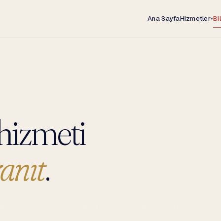
Ana Sayfa
Hizmetler
Bi
▾
hizmeti
anıt
.
şı, çıktıları ve gizlilik disiplini hakkında en sık