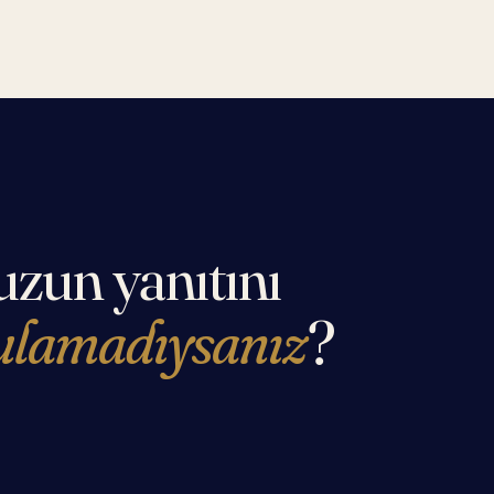
zun yanıtını
ulamadıysanız
?