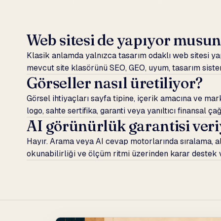
sorulan sorular ve net yanıtları.
Öne çıkan sorular
Web sitesi de yapıyor musu
Klasik anlamda yalnızca tasarım odaklı web sitesi y
mevcut site klasörünü SEO, GEO, uyum, tasarım sistem
Görseller nasıl üretiliyor?
Görsel ihtiyaçları sayfa tipine, içerik amacına ve marka
logo, sahte sertifika, garanti veya yanıltıcı finansal 
AI görünürlük garantisi ve
Hayır. Arama veya AI cevap motorlarında sıralama, alın
okunabilirliği ve ölçüm ritmi üzerinden karar destek 