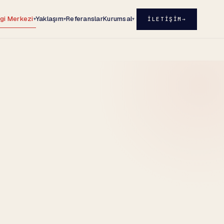
lgi Merkezi
Yaklaşım
Referanslar
Kurumsal
İLETIŞIM
→
▾
▾
▾