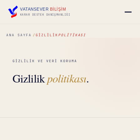
VATANSEVER
BİLİŞİM
KARAR DESTEK DANIŞMANLIĞI
ANA SAYFA
GIZLILIK
POLITIKASI
▾
GİZLİLİK VE VERİ KORUMA
▾
politikası
Gizlilik
.
▾
▾
İLETIŞIM
→