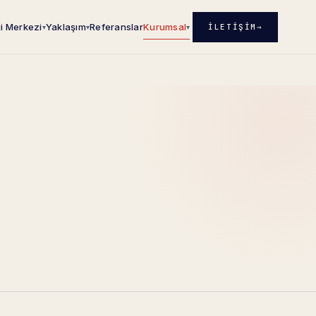
gi Merkezi
Yaklaşım
Referanslar
Kurumsal
İLETIŞIM
→
▾
▾
▾