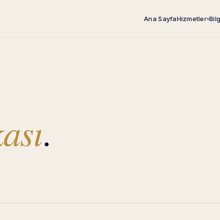
Ana Sayfa
Hizmetler
Bil
▾
kası
.