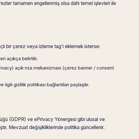
rezler tamamen engellenmiş olsa dahi temel işlevleri ile
lı bir çerez veya izleme tag'i eklemek isterse:
 açıkça belirtilir.
ivacy) açık rıza mekanizması (çerez banner / consent
ili gizlilik politikası bağlantıları paylaşılır.
züğü (GDPR) ve ePrivacy Yönergesi gibi ulusal ve
tır. Mevzuat değişikliklerinde politika güncellenir.