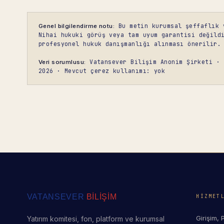
Bu metin kurumsal şeffaflık 
Genel bilgilendirme notu:
Nihai hukuki görüş veya tam uyum garantisi değild
profesyonel hukuk danışmanlığı alınması önerilir.
Vatansever Bilişim Anonim Şirketi · 
Veri sorumlusu:
2026 · Mevcut çerez kullanımı: yok
VATANSEVER
BİLİŞİM
HIZMET
Girişim, 
Yatırım komitesi, fon, platform ve kurumsal