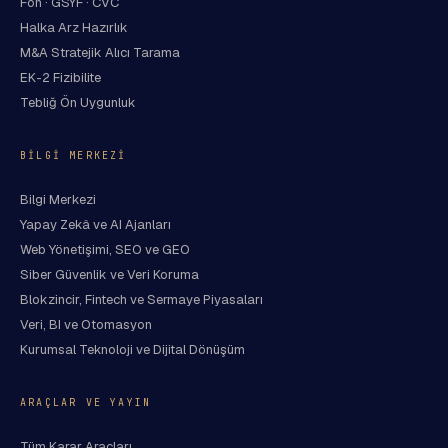
Fon · GSYF · CVC
Halka Arz Hazırlık
M&A Stratejik Alıcı Tarama
EK-2 Fizibilite
Tebliğ Ön Uygunluk
BILGI MERKEZI
Bilgi Merkezi
Yapay Zekâ ve AI Ajanları
Web Yönetişimi, SEO ve GEO
Siber Güvenlik ve Veri Koruma
Blokzincir, Fintech ve Sermaye Piyasaları
Veri, BI ve Otomasyon
Kurumsal Teknoloji ve Dijital Dönüşüm
ARAÇLAR VE YAYIN
Tüm Karar Araçları