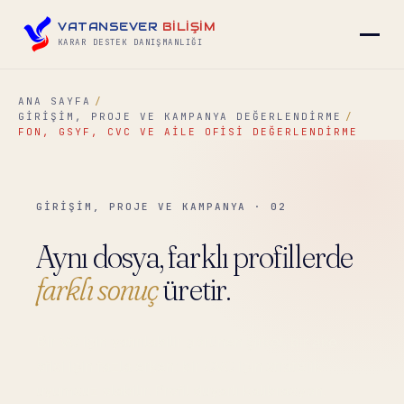
VATANSEVER
BİLİŞİM
KARAR DESTEK DANIŞMANLIĞI
ANA SAYFA
GIRIŞIM, PROJE VE KAMPANYA DEĞERLENDIRME
▾
FON, GSYF, CVC VE AILE OFISI DEĞERLENDIRME
▾
GİRİŞİM, PROJE VE KAMPANYA · 02
▾
Aynı dosya, farklı profillerde
farklı sonuç
üretir.
▾
Bir VC için yatırılabilir görünen şirket, bir aile
ofisi için fazla erken; bir CVC için stratejik
İLETIŞIM
→
uyumsuz olabilir. Profil duyarlı kalibrasyon,