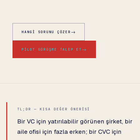
dosyayı doğru çerçevede okumanın yoludur.
→
HANGI SORUNU ÇÖZER
→
PILOT GÖRÜŞME TALEP ET
TL;DR — KISA DEĞER ÖNERISI
Bir VC için yatırılabilir görünen şirket, bir
aile ofisi için fazla erken; bir CVC için