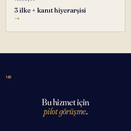
3 ilke + kanıt hiyerarşisi
→
10
Bu hizmet için
pilot görüşme
.