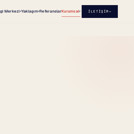
lgi Merkezi
Yaklaşım
Referanslar
Kurumsal
İLETIŞIM
→
▾
▾
▾