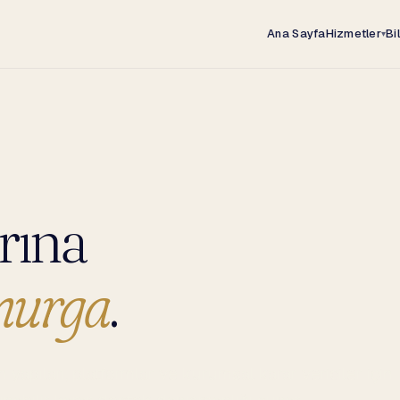
Ana Sayfa
Hizmetler
Bi
▾
rına
murga
.
n yapıları, platformlar ve kurumsal karar vericiler için