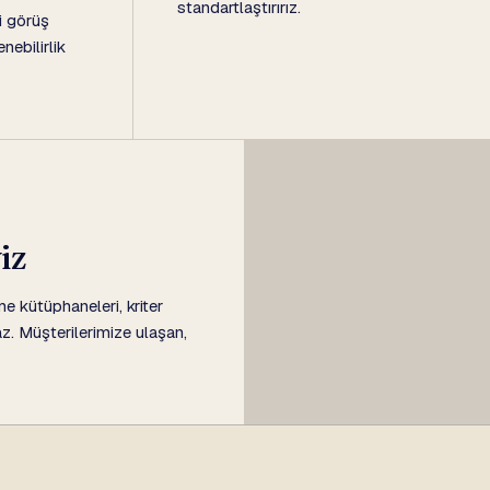
standartlaştırırız.
i görüş
nebilirlik
iz
e kütüphaneleri, kriter
az. Müşterilerimize ulaşan,