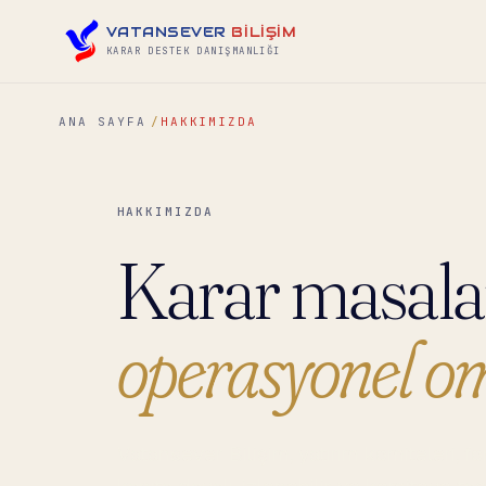
VATANSEVER
BİLİŞİM
KARAR DESTEK DANIŞMANLIĞI
ANA SAYFA
HAKKIMIZDA
HAKKIMIZDA
Karar masala
operasyonel o
Vatansever Bilişim, yatırım komiteleri, fo