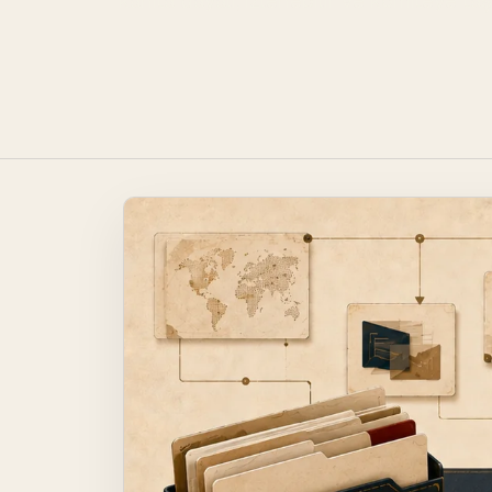
kanıta dayalı, izlenebilir ve komiteye ta