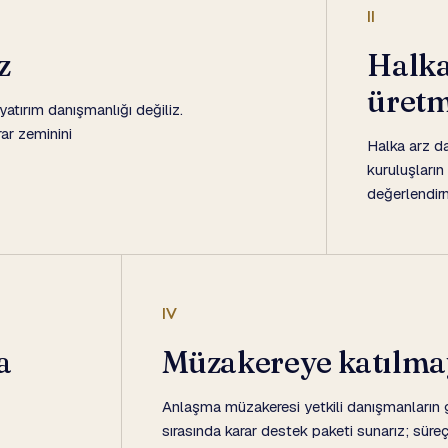
II
z
Halka
üretm
yatırım danışmanlığı değiliz.
rar zeminini
Halka arz d
kuruluşların
değerlendirm
IV
a
Müzakereye katılma
Anlaşma müzakeresi yetkili danışmanların g
sırasında karar destek paketi sunarız; süre