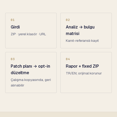
01
02
Girdi
Analiz → bulgu
matrisi
ZIP · yerel klasör · URL
Kanıt-referanslı kayıt
03
04
Patch planı → opt-in
Rapor + fixed ZIP
düzeltme
TR/EN; orijinal korunur
Çalışma kopyasında, geri
alınabilir