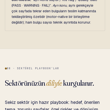
(PASS · WARNING · FAIL)”.
Ayrı konu
, aynı gerekçeyle
çok sayfada tekrar eden bulguların teslim katmanında
tekilleştirilmiş özetidir (motor-native bir birleştirme
değildir); ham bulgu sayısı teknik ayrıntıda korunur.
08 · SEKTÖREL PLAYBOOK'LAR
Sektörünüzün
diliyle
kurgulanır.
Sekiz sektör için hazır playbook: hedef, önerilen
tema, zorunlu sayfalar, özel riskler ve dönüşüm