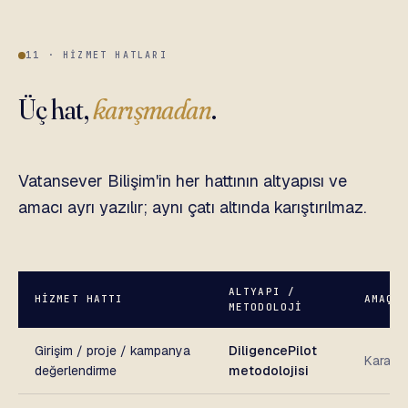
11 · HIZMET HATLARI
Üç hat,
karışmadan
.
Vatansever Bilişim'in her hattının altyapısı ve
amacı ayrı yazılır; aynı çatı altında karıştırılmaz.
ALTYAPI /
HIZMET HATTI
AMAÇ
METODOLOJI
Girişim / proje / kampanya
DiligencePilot
Karar d
değerlendirme
metodolojisi