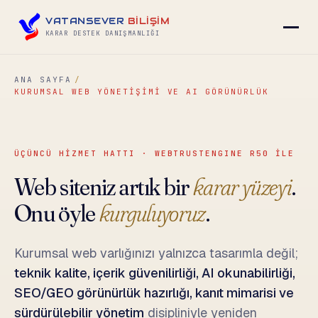
VATANSEVER
BİLİŞİM
KARAR DESTEK DANIŞMANLIĞI
ANA SAYFA
KURUMSAL WEB YÖNETIŞIMI VE AI GÖRÜNÜRLÜK
▾
▾
ÜÇÜNCÜ HİZMET HATTI · WEBTRUSTENGINE R50 İLE
Web siteniz artık bir
▾
karar yüzeyi
.
Onu öyle
kurguluyoruz
.
Kurumsal web varlığınızı yalnızca tasarımla değil;
▾
teknik kalite, içerik güvenilirliği, AI okunabilirliği,
SEO/GEO görünürlük hazırlığı, kanıt mimarisi ve
İLETIŞIM
→
sürdürülebilir yönetim
disipliniyle yeniden