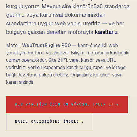
kurguluyoruz. Mevcut site klasörünüzü standarda
getiririz veya kurumsal dokümanınızdan
standartlara uygun web yapısı üretiriz — ve her
bulguyu çalışan denetim motoruyla
kanıtlarız
.
Motor:
WebTrustEngine R50
— kanıt-öncelikli web
yönetişim motoru. Vatansever Bilişim, motorun arkasındaki
uzman operatördür. Site ZIP'i, yerel klasör veya URL
verirsiniz; verilen kapsamda kanıtlı bulgu, rapor ve isteğe
bağlı düzeltme paketi üretiriz. Orijinaliniz korunur; yayın
kararı sizindir.
→
WEB VARLIĞIM İÇIN ÖN GÖRÜŞME TALEP ET
→
NASIL ÇALIŞTIĞINI İNCELE