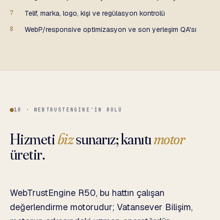
7
Telif, marka, logo, kişi ve regülasyon kontrolü
8
WebP/responsive optimizasyon ve son yerleşim QA'sı
10 · WEBTRUSTENGINE'IN ROLÜ
Hizmeti
biz
sunarız; kanıtı
motor
üretir.
WebTrustEngine R50, bu hattın çalışan
değerlendirme motorudur; Vatansever Bilişim,