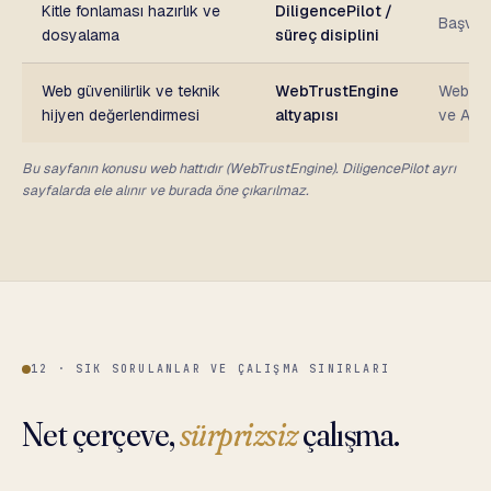
Kitle fonlaması hazırlık ve
DiligencePilot /
Başvuru,
dosyalama
süreç disiplini
Web güvenilirlik ve teknik
WebTrustEngine
Web site
hijyen değerlendirmesi
altyapısı
ve AI-r
Bu sayfanın konusu web hattıdır (WebTrustEngine). DiligencePilot ayrı
sayfalarda ele alınır ve burada öne çıkarılmaz.
12 · SIK SORULANLAR VE ÇALIŞMA SINIRLARI
Net çerçeve,
sürprizsiz
çalışma.