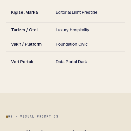
A
Kişisel Marka
Editorial Light Prestige
v
Turizm / Otel
Luxury Hospitality
F
Vakıf / Platform
Foundation Civic
Ş
V
Veri Portalı
Data Portal Dark
s
09 · VISUAL PROMPT OS