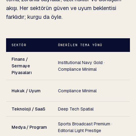
akışı. Her sektörün güven ve uyum beklentisi
farklıdır; kurgu da öyle.
SEKTÖR
ÖNERILEN TEMA YÖNÜ
Ö
Finans /
Institutional Navy Gold ·
Y
Sermaye
Compliance Minimal
k
Piyasaları
H
Hukuk / Uyum
Compliance Minimal
d
Teknoloji / SaaS
Deep Tech Spatial
Ö
Sports Broadcast Premium ·
Medya / Program
T
Editorial Light Prestige