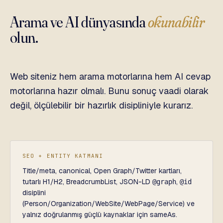
Arama ve AI dünyasında
okunabilir
olun.
Web siteniz hem arama motorlarına hem AI cevap
motorlarına hazır olmalı. Bunu sonuç vaadi olarak
değil, ölçülebilir bir hazırlık disipliniyle kurarız.
SEO + ENTITY KATMANI
Title/meta, canonical, Open Graph/Twitter kartları,
tutarlı H1/H2, BreadcrumbList, JSON-LD
,
@graph
@id
disiplini
(Person/Organization/WebSite/WebPage/Service) ve
yalnız doğrulanmış güçlü kaynaklar için sameAs.