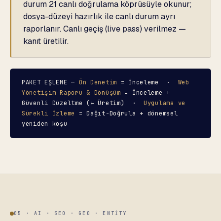
durum 21 canlı doğrulama köprüsüyle okunur;
dosya-düzeyi hazırlık ile canlı durum ayrı
raporlanır. Canlı geçiş (live pass) verilmez —
kanıt üretilir.
PAKET EŞLEME —
Ön Denetim
= İnceleme ·
Web
Yönetişim Raporu & Dönüşüm
= İnceleme +
Güvenli Düzeltme (+ Üretim) ·
Uygulama ve
Sürekli İzleme
= Dağıt-Doğrula + dönemsel
yeniden koşu
05 · AI · SEO · GEO · ENTITY