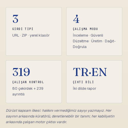
3
4
GIRDI TIPI
ÇALIŞMA MODU
URL · ZIP · yerel klasör
İnceleme · Güvenli
Düzeltme · Üretim · Dağıt-
Doğrula
319
TR·EN
ÇALIŞAN KONTROL
ÇIKTI DILI
80 çekirdek + 239
İki dilde rapor
ayrıntılı
Dürüst kapsam ilkesi: hakkını vermediğimiz sayıyı yazmayız. Her
sayının arkasında küratörlü, denetlenebilir bir tanım; her kabiliyetin
arkasında çalışan motor çıktısı vardır.