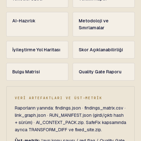
AI-Hazırlık
Metodoloji ve
Sınırlamalar
İyileştirme Yol Haritası
Skor Açıklanabilirliği
Bulgu Matrisi
Quality Gate Raporu
VERİ ARTEFAKTLARI VE ÜST-METRİK
Raporların yanında: findings.json · findings_matrix.csv ·
link_graph.json · RUN_MANIFEST.json (girdi/çıktı hash
+ sürüm) · AI_CONTEXT_PACK.zip. SafeFix kapsamında
ayrıca TRANSFORM_DIFF ve fixed_site.zip.
Üst-metrik:
“ayrı konu sayısı / red flag / Quality Gate