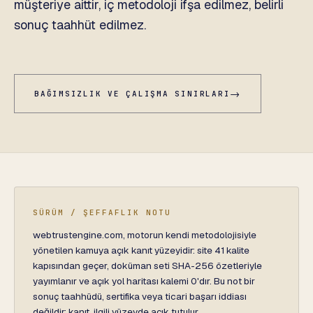
müşteriye aittir, iç metodoloji ifşa edilmez, belirli
sonuç taahhüt edilmez.
→
BAĞIMSIZLIK VE ÇALIŞMA SINIRLARI
SÜRÜM / ŞEFFAFLIK NOTU
webtrustengine.com, motorun kendi metodolojisiyle
yönetilen kamuya açık kanıt yüzeyidir: site 41 kalite
kapısından geçer, doküman seti SHA-256 özetleriyle
yayımlanır ve açık yol haritası kalemi 0'dır. Bu not bir
sonuç taahhüdü, sertifika veya ticari başarı iddiası
değildir; kanıt, ilgili yüzeyde açık tutulur.