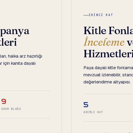
İKINCI HAT
mpanya
Kitle Fon
leri
İnceleme
v
Hizmetler
arı, halka arz hazırlığı
 için kanıta dayalı
Paya dayalı kitle fonlama
mevzuat izlenebilir, stan
değerlendirme altyapısı.
9
5
SKOR BLOĞU
ADIMLI HAT