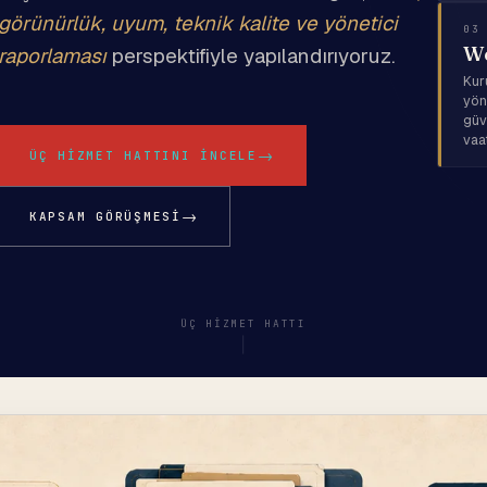
görünürlük, uyum, teknik kalite ve yönetici
03
We
raporlaması
perspektifiyle yapılandırıyoruz.
Kur
yön
güv
vaa
→
ÜÇ HIZMET HATTINI İNCELE
→
KAPSAM GÖRÜŞMESI
ÜÇ HIZMET HATTI