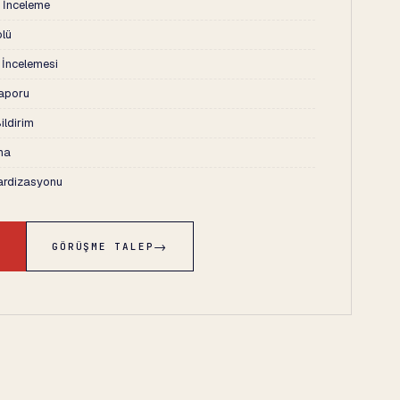
n İnceleme
lü
r İncelemesi
Raporu
ildirim
ma
ardizasyonu
→
→
GÖRÜŞME TALEP