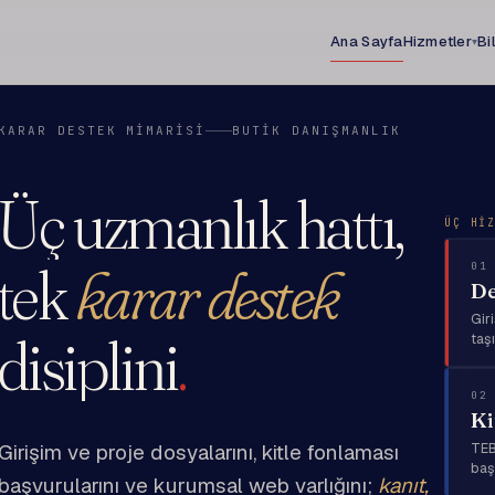
Ana Sayfa
Hizmetler
Bi
▾
KARAR DESTEK MİMARİSİ
BUTİK DANIŞMANLIK
Üç uzmanlık hattı,
ÜÇ Hİ
tek
karar destek
01
De
Gir
disiplini
.
taş
02
Ki
TEBL
Girişim ve proje dosyalarını, kitle fonlaması
baş
başvurularını ve kurumsal web varlığını;
kanıt,