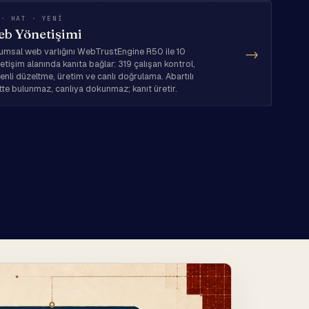
 · HAT · YENI
b Yönetişimi
→
umsal web varlığını WebTrustEngine R50 ile 10
etişim alanında kanıta bağlar: 319 çalışan kontrol,
enli düzeltme, üretim ve canlı doğrulama. Abartılı
tte bulunmaz, canlıya dokunmaz; kanıt üretir.