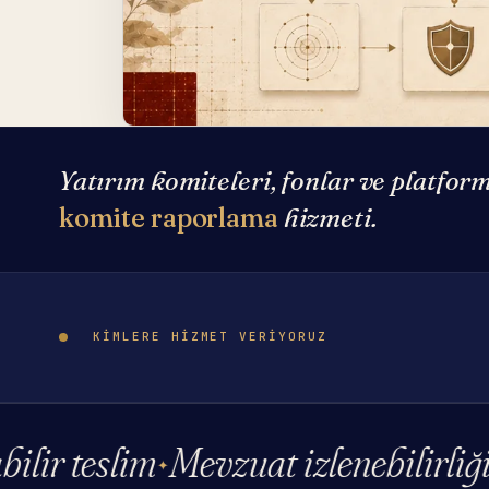
Yatırım komiteleri, fonlar ve platform
komite raporlama
hizmeti.
KIMLERE HIZMET VERIYORUZ
 teslim
Mevzuat izlenebilirliği
Kiş
✦
✦