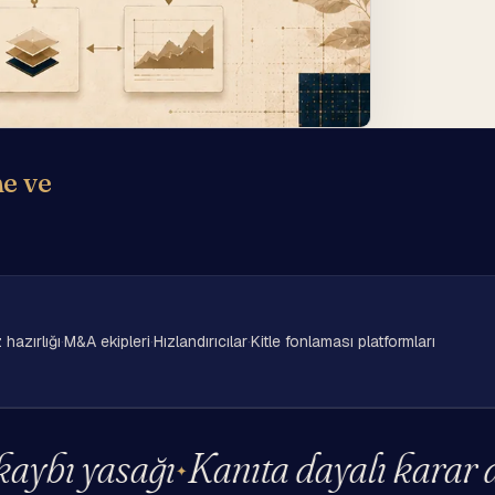
e ve
 hazırlığı
·
M&A ekipleri
·
Hızlandırıcılar
·
Kitle fonlaması platformları
ı yasağı
Kanıta dayalı karar deste
✦