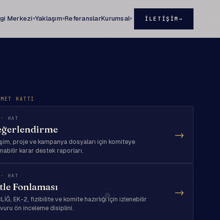
lgi Merkezi
Yaklaşım
Referanslar
Kurumsal
İLETIŞIM
→
▾
▾
▾
ZMET HATTI
 · HAT
ğerlendirme
→
işim, proje ve kampanya dosyaları için komiteye
ınabilir karar destek raporları.
 · HAT
tle Fonlaması
→
İĞ, EK-2, fizibilite ve komite hazırlığı için izlenebilir
vuru ön inceleme disiplini.