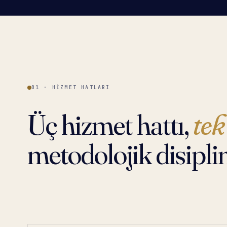
01 · HIZMET HATLARI
Üç hizmet hattı,
tek
metodolojik disiplin