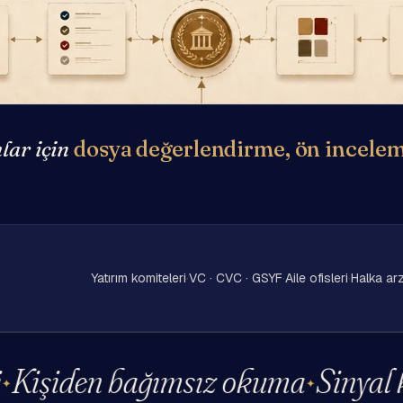
lar için
dosya değerlendirme, ön incelem
Yatırım komiteleri
·
VC · CVC · GSYF
·
Aile ofisleri
·
Halka arz
iden bağımsız okuma
Sinyal kayb
✦