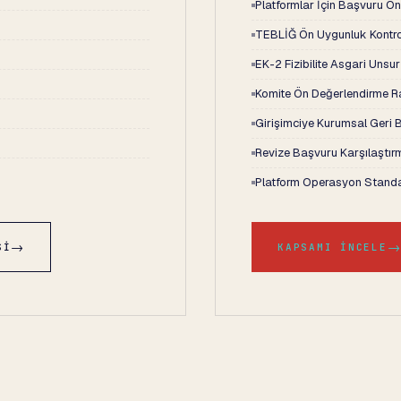
Platformlar İçin Başvuru Ö
TEBLİĞ Ön Uygunluk Kontro
EK-2 Fizibilite Asgari Unsu
Komite Ön Değerlendirme 
Girişimciye Kurumsal Geri B
Revize Başvuru Karşılaştır
Platform Operasyon Stand
→
SI
KAPSAMI İNCELE