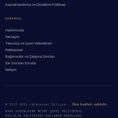
Kaynaklandırma ve Düzeltme Politikası
KURUMSAL
Hakkımızda
Yaklaşım
Teknoloji ve Uyum Yetkinlikleri
Referanslar
Bağımsızlık ve Çalışma Sınırları
Sık Sorulan Sorular
İletişim
Tüm hakları saklıdır.
© 2017–
2026
Vatansever Bilişim ·
KVKK AYDINLATMA METNI
·
ÇEREZ POLITIKASI
·
GIZLILIK POLITIKASI
·
KULLANIM KOŞULLARI