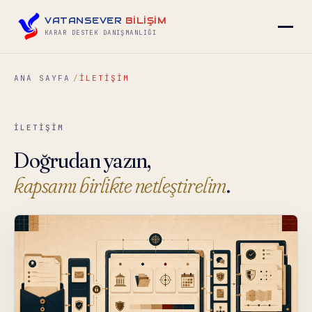
VATANSEVER
BİLİŞİM
KARAR DESTEK DANIŞMANLIĞI
ANA SAYFA
İLETIŞIM
▾
İLETİŞİM
▾
Doğrudan yazın,
▾
kapsamı birlikte netleştirelim
.
▾
İLETIŞIM
→