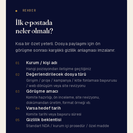
REHBER
İlk e-postada
neler olmalı?
Kısa bir özet yeterli. Dosya paylaşımı için ön
görüşme sonrası karşılıklı gizlilik anlaşması imzalanır.
Kurum / kişi adı
01
Hangi pozisyondan iletişime geçtiğiniz
Değerlendirilecek dosya türü
02
Girişim / proje / kampanya / kitle fonlaması başvurusu
/ web dönüşüm veya site revizyonu
Görüşme amacı
03
Komite hazırlığı, ön inceleme, site revizyonu,
dokümandan üretim, format örneği vb.
Varsa hedef tarih
04
Komite tarihi veya başvuru süresi
Gizlilik beklentisi
05
Standart NDA / kurum içi prosedür / özel madde