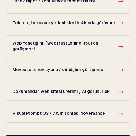
→
Örnek rapor / komite notu formatı talebi
→
Teknoloji ve uyum yetkinlikleri hakkında görüşme
Web Yönetişimi (WebTrustEngine R50) ön
→
görüşmesi
→
Mevcut site revizyonu / dönüşüm görüşmesi
→
Dokümandan web sitesi üretimi / AI görünürlük
→
Visual Prompt OS / yayın sonrası governance