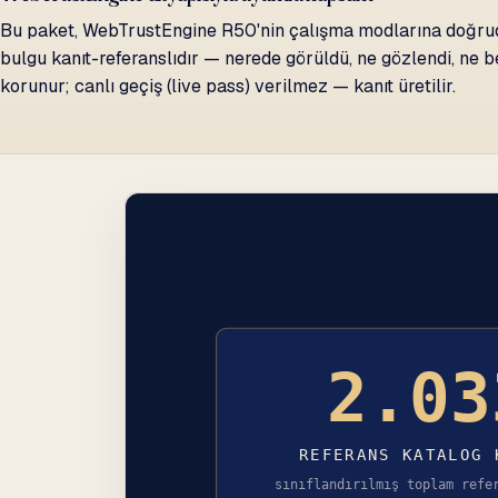
Bu paket, WebTrustEngine R50'nin çalışma modlarına doğruda
bulgu kanıt-referanslıdır — nerede görüldü, ne gözlendi, ne be
korunur; canlı geçiş (live pass) verilmez — kanıt üretilir.