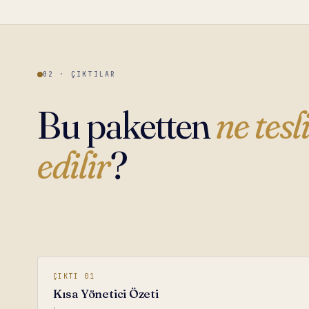
02 · ÇIKTILAR
Bu paketten
ne tes
edilir
?
ÇIKTI 01
Kısa Yönetici Özeti