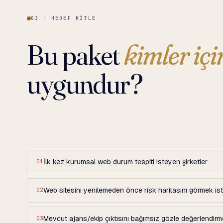
03 · HEDEF KITLE
Bu paket
kimler içi
uygundur?
İlk kez kurumsal web durum tespiti isteyen şirketler
01
Web sitesini yenilemeden önce risk haritasını görmek is
02
Mevcut ajans/ekip çıktısını bağımsız gözle değerlendirm
03