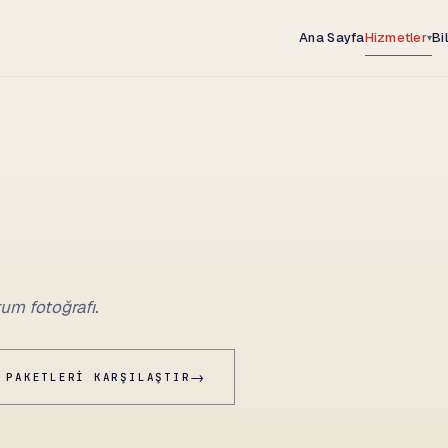
Ana Sayfa
Hizmetler
Bi
▾
rum fotoğrafı.
→
 PAKETLERI KARŞILAŞTIR