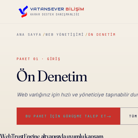
VATANSEVER
BİLİŞİM
KARAR DESTEK DANIŞMANLIĞI
ANA SAYFA
WEB YÖNETIŞIMI
ÖN DENETIM
PAKET 01 · GİRİŞ
Ön Denetim
Web varlığınız için hızlı ve yöneticiye taşınabilir du
→
BU PAKET İÇIN GÖRÜŞME TALEP ET
TÜM
WebTrustEngine altyapısıyla uyumlu kapsam