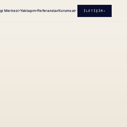
lgi Merkezi
Yaklaşım
Referanslar
Kurumsal
İLETIŞIM
→
▾
▾
▾