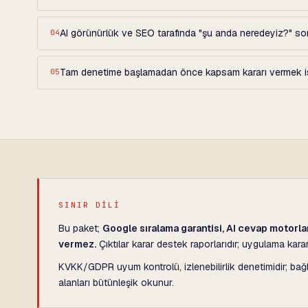
AI görünürlük ve SEO tarafında "şu anda neredeyiz?" s
04
Tam denetime başlamadan önce kapsam kararı vermek is
05
SINIR DİLİ
Bu paket;
Google sıralama garantisi, AI cevap motorlar
vermez.
Çıktılar karar destek raporlarıdır; uygulama ka
KVKK/GDPR uyum kontrolü, izlenebilirlik denetimidir; bağ
alanları bütünleşik okunur.