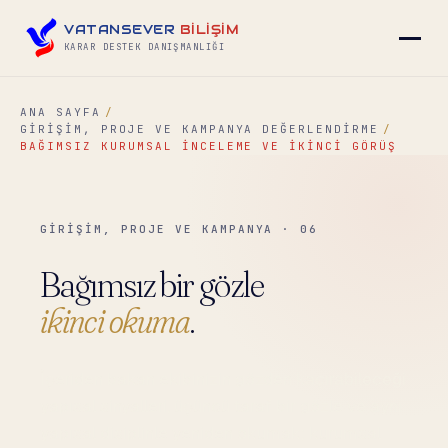
VATANSEVER
BİLİŞİM
KARAR DESTEK DANIŞMANLIĞI
ANA SAYFA
GIRIŞIM, PROJE VE KAMPANYA DEĞERLENDIRME
▾
BAĞIMSIZ KURUMSAL İNCELEME VE İKINCI GÖRÜŞ
▾
GİRİŞİM, PROJE VE KAMPANYA · 06
▾
Bağımsız bir gözle
ikinci okuma
.
▾
İçeriden bakan ekibinizin gözden kaçırabileceği
yapısal sinyalleri, üçüncü taraf bir gözle ve aynı
İLETIŞIM
→
yapısal disiplinle yeniden okumak; kurumsal