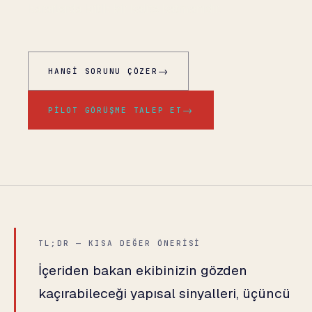
kararlarda kritik bir kalite katmanıdır.
→
HANGI SORUNU ÇÖZER
→
PILOT GÖRÜŞME TALEP ET
TL;DR — KISA DEĞER ÖNERISI
İçeriden bakan ekibinizin gözden
kaçırabileceği yapısal sinyalleri, üçüncü