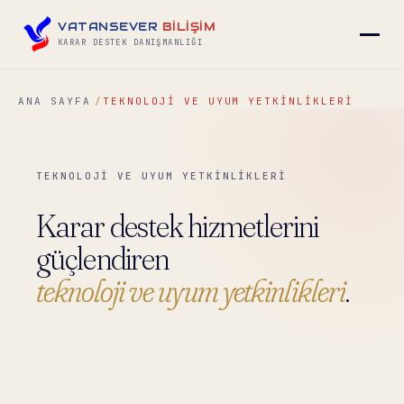
VATANSEVER
BİLİŞİM
KARAR DESTEK DANIŞMANLIĞI
ANA SAYFA
TEKNOLOJI VE UYUM YETKINLIKLERI
▾
TEKNOLOJİ VE UYUM YETKİNLİKLERİ
▾
Karar destek hizmetlerini
▾
güçlendiren
teknoloji ve uyum yetkinlikleri
.
▾
Sistem, veri, süreç, uyum, güvenlik, raporlama ve
medya alanlarındaki birikimimiz; karar destek
İLETIŞIM
→
ve komite hazırlık çalışmalarını destekleyen