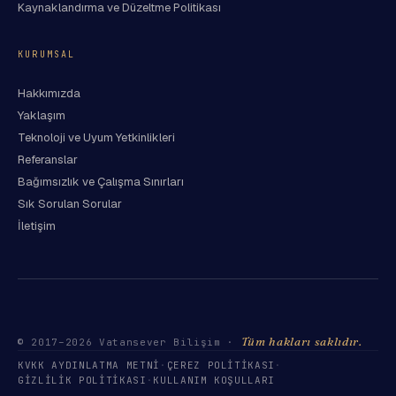
Kaynaklandırma ve Düzeltme Politikası
KURUMSAL
Hakkımızda
Yaklaşım
Teknoloji ve Uyum Yetkinlikleri
Referanslar
Bağımsızlık ve Çalışma Sınırları
Sık Sorulan Sorular
İletişim
Tüm hakları saklıdır.
© 2017–
2026
Vatansever Bilişim ·
KVKK AYDINLATMA METNI
·
ÇEREZ POLITIKASI
·
GIZLILIK POLITIKASI
·
KULLANIM KOŞULLARI