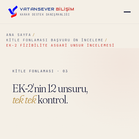
VATANSEVER
BİLİŞİM
KARAR DESTEK DANIŞMANLIĞI
ANA SAYFA
KITLE FONLAMASI BAŞVURU ÖN İNCELEME
▾
EK-2 FIZIBILITE ASGARI UNSUR İNCELEMESI
▾
KİTLE FONLAMASI · 03
▾
EK-2'nin 12 unsuru,
tek tek
kontrol.
▾
EK-2 fizibilite asgari unsurları, başvurunun
komiteye taşınabilir olup olmadığının yapısal
İLETIŞIM
→
omurgasıdır. Her unsurun belge varlığı, açıklığı,