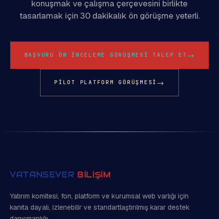
konuşmak ve çalışma çerçevesini birlikte
tasarlamak için 30 dakikalık ön görüşme yeterli.
→
BAŞVURU ÖN INCELEME GÖRÜŞMESI TALEP ET
→
PILOT PLATFORM GÖRÜŞMESI
VATANSEVER
BİLİŞİM
Yatırım komitesi, fon, platform ve kurumsal web varlığı için
kanıta dayalı, izlenebilir ve standartlaştırılmış karar destek
danışmanlığı.