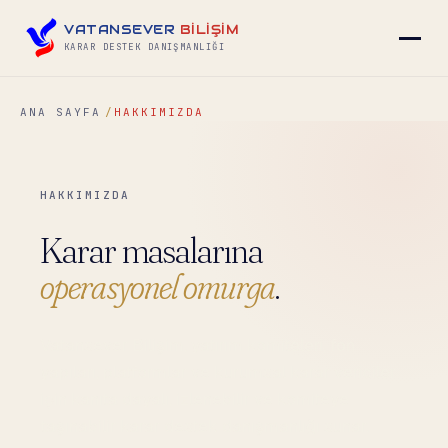
VATANSEVER
BİLİŞİM
KARAR DESTEK DANIŞMANLIĞI
ANA SAYFA
HAKKIMIZDA
▾
HAKKIMIZDA
▾
Karar masalarına
▾
operasyonel omurga
.
Vatansever Bilişim, yatırım komiteleri, fon
▾
yapıları, platformlar ve kurumsal karar vericiler
için kanıta dayalı, izlenebilir ve komiteye
İLETIŞIM
→
taşınabilir karar destek danışmanlığı sunar.