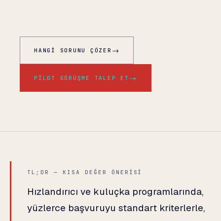
korumanın temel koşuludur.
→
HANGI SORUNU ÇÖZER
→
PILOT GÖRÜŞME TALEP ET
TL;DR — KISA DEĞER ÖNERISI
Hızlandırıcı ve kuluçka programlarında,
yüzlerce başvuruyu standart kriterlerle,