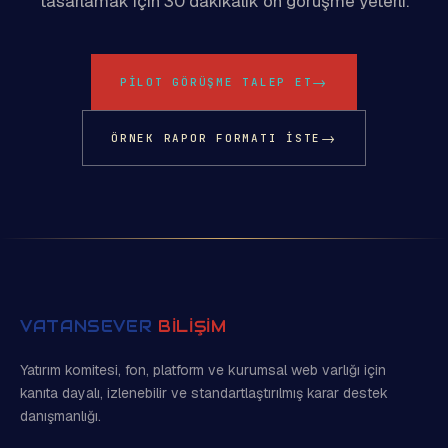
tasarlamak için 30 dakikalık ön görüşme yeterli.
→
PILOT GÖRÜŞME TALEP ET
→
ÖRNEK RAPOR FORMATI ISTE
VATANSEVER
BİLİŞİM
Yatırım komitesi, fon, platform ve kurumsal web varlığı için
kanıta dayalı, izlenebilir ve standartlaştırılmış karar destek
danışmanlığı.