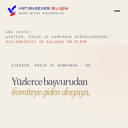
VATANSEVER
BİLİŞİM
KARAR DESTEK DANIŞMANLIĞI
ANA SAYFA
GIRIŞIM, PROJE VE KAMPANYA DEĞERLENDIRME
▾
HIZLANDIRICI VE KULUÇKA ÖN ELEME
▾
GİRİŞİM, PROJE VE KAMPANYA · 05
▾
Yüzlerce başvurudan
komiteye giden dosyaya
.
▾
Hızlandırıcı ve kuluçka programlarında, yüzlerce
başvuruyu standart kriterlerle, hızlı ve izlenebilir
İLETIŞIM
→
biçimde elemek; programın kalite eşiğini