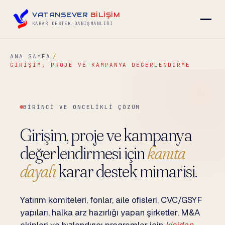
VATANSEVER
BİLİŞİM
KARAR DESTEK DANIŞMANLIĞI
ANA SAYFA
GIRIŞIM, PROJE VE KAMPANYA DEĞERLENDIRME
▾
▾
BIRINCI VE ÖNCELIKLI ÇÖZÜM
▾
Girişim, proje ve kampanya
değerlendirmesi için
kanıta
dayalı
karar destek mimarisi.
▾
Yatırım komiteleri, fonlar, aile ofisleri, CVC/GSYF
yapıları, halka arz hazırlığı yapan şirketler, M&A
İLETIŞIM
→
ekipleri ve hızlandırıcı programlar için
kişiden