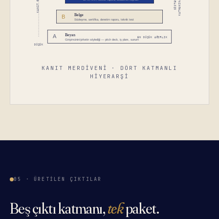
KANIT MERDIVENI · DÖRT KATMANLI
HIYERARŞI
05 · ÜRETILEN ÇIKTILAR
Beş çıktı katmanı,
tek
paket.