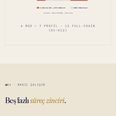
6 MOD × 7 PROFIL · 12 FULL-CHAIN
(K1–K12)
04 · NASIL ÇALIŞIR
Beş fazlı
süreç zinciri
.