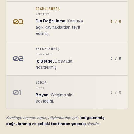
DOĞRULANMIŞ
Verified
03
Dış Doğrulama.
Kamuya
3 / 5
açık kaynaklardan teyit
edilmiş.
BELGELENMİŞ
Documented
02
2 / 5
İç Belge.
Dosyada
gösterilmiş.
İDDİA
Claim
01
1 / 5
Beyan.
Girişimcinin
söylediği.
Komiteye taşınan rapor; söylenenden çok,
belgelenmiş,
doğrulanmış ve çelişki testinden geçmiş
olandır.