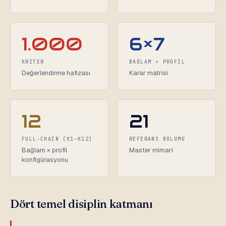
1.000
6×7
KRİTER
BAĞLAM × PROFİL
Değerlendirme hafızası
Karar matrisi
12
21
FULL-CHAIN (K1–K12)
REFERANS BÖLÜMÜ
Bağlam × profil
Master mimari
konfigürasyonu
Dört temel disiplin katmanı