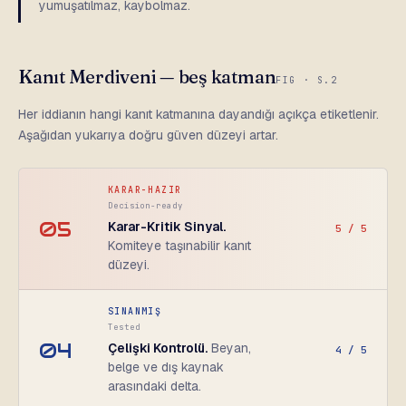
yumuşatılmaz, kaybolmaz.
Kanıt Merdiveni — beş katman
FIG · S.2
Her iddianın hangi kanıt katmanına dayandığı açıkça etiketlenir.
Aşağıdan yukarıya doğru güven düzeyi artar.
KARAR-HAZIR
Decision-ready
05
Karar-Kritik Sinyal.
5 / 5
Komiteye taşınabilir kanıt
düzeyi.
SINANMIŞ
Tested
04
Çelişki Kontrolü.
Beyan,
4 / 5
belge ve dış kaynak
arasındaki delta.