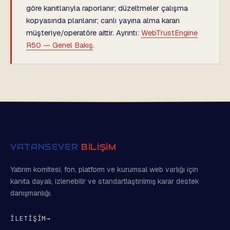
göre kanıtlarıyla raporlanır; düzeltmeler çalışma
kopyasında planlanır; canlı yayına alma kararı
müşteriye/operatöre aittir. Ayrıntı:
WebTrustEngine
R50 — Genel Bakış
.
VATANSEVER
BİLİŞİM
Yatırım komitesi, fon, platform ve kurumsal web varlığı için
kanıta dayalı, izlenebilir ve standartlaştırılmış karar destek
danışmanlığı.
İLETİŞİM
→