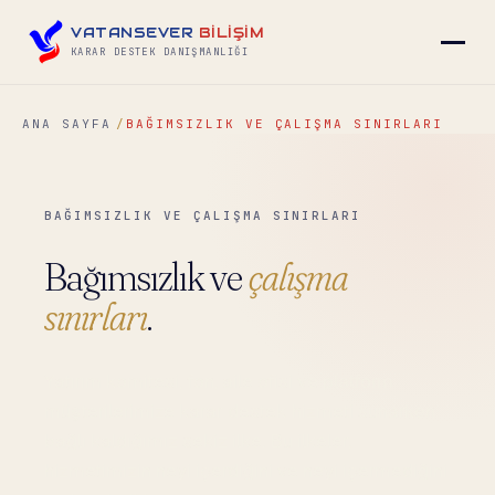
VATANSEVER
BİLİŞİM
KARAR DESTEK DANIŞMANLIĞI
ANA SAYFA
BAĞIMSIZLIK VE ÇALIŞMA SINIRLARI
▾
BAĞIMSIZLIK VE ÇALIŞMA SINIRLARI
▾
Bağımsızlık ve
çalışma
▾
sınırları
.
Yatırım komitesi, fon, aile ofisi ve platform
▾
müşterilerimize karar destek hizmeti sunarken
bağlı kaldığımız sekiz ilke. Bu ilkeler,
İLETIŞIM
→
hizmetimizin neyi içerdiğini ve neyi içermediğini